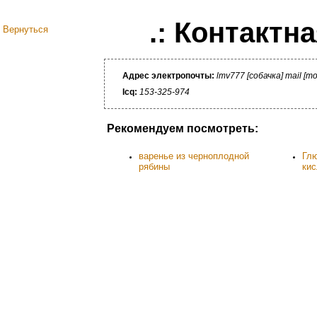
.: Контактн
Вернуться
Адрес электропочты:
lmv777 [собачка] mail [то
Icq:
153-325-974
Рекомендуем посмотреть:
варенье из черноплодной
Гл
рябины
кис