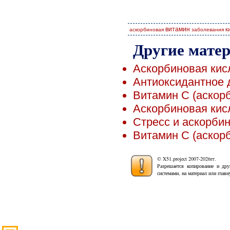
витамин
к
аскорбиновая
заболевания
Другие мате
Аскорбиновая кис
Антиоксидантное 
Витамин C (аскорб
Аскорбиновая кисл
Стресс и аскорби
Витамин C (аскор
© X51.project 2007-2026гг.
Разрешается копирование и дру
системами, на материал или глав