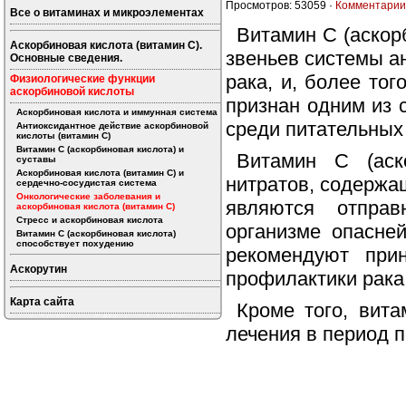
Просмотров: 53059 ·
Комментарии
Все о витаминах и микроэлементах
Витамин C (аскор
Аскорбиновая кислота (витамин C).
звеньев системы а
Основные сведения.
рака, и, более тог
Физиологические функции
аскорбиновой кислоты
признан одним из 
Аскорбиновая кислота и иммунная система
среди питательных
Антиоксидантное действие аскорбиновой
кислоты (витамин C)
Витамин C (аскорбиновая кислота) и
Витамин C (аск
суставы
Аскорбиновая кислота (витамин C) и
нитратов, содержа
сердечно-сосудистая система
Онкологические заболевания и
являются отпра
аскорбиновая кислота (витамин C)
Стресс и аскорбиновая кислота
организме опасне
Витамин C (аскорбиновая кислота)
способствует похудению
рекомендуют при
Аскорутин
профилактики рака
Карта сайта
Кроме того, вита
лечения в период п