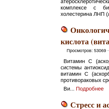
атеросклеротическ
комплексе с би
холестерина ЛНП (
Онкологич
кислота (вит
Просмотров: 53069 
Витамин C (аско
системы антиоксид
витамин C (аскор
противораковых ср
Ви...
Подробнее
Стресс и а