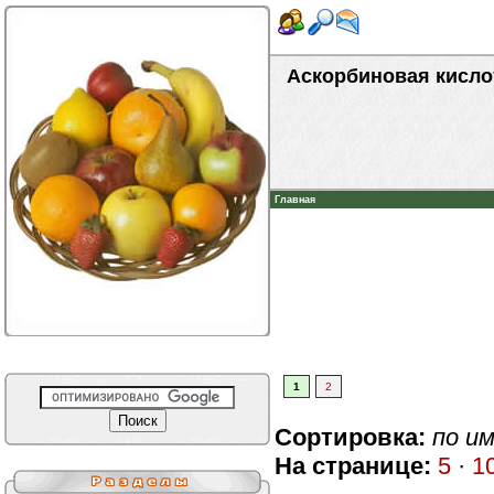
Аскорбиновая кисло
Главная
1
2
Сортировка:
по и
На странице:
5
·
1