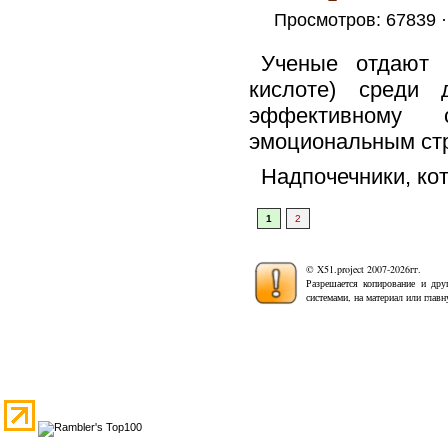
Просмотров: 67839 
Ученые отдают 
кислоте) среди 
эффективному 
эмоциональным ст
Надпочечники, ко
1
2
© X51.project 2007-2026гг.
Разрешается копирование и дру
системами, на материал или глав